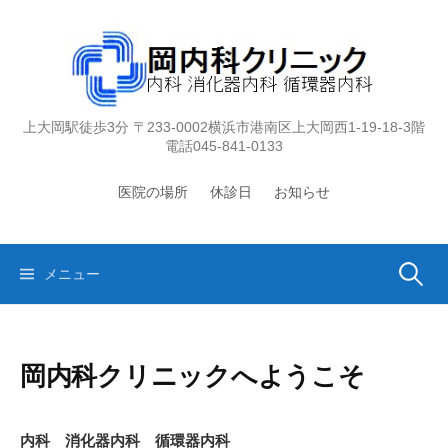
コ
ン
テ
ン
ツ
上大岡駅徒歩3分 〒233-0002横浜市港南区上大岡西1-19-18-3階
へ
電話045-841-0133
ス
キ
医院の場所
休診日
お知らせ
ッ
プ
メニュー
検
索
岡内科クリニックへようこそ
:
内科 消化器内科 循環器内科